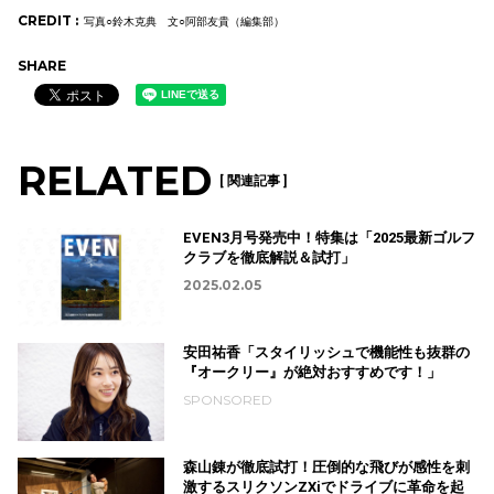
CREDIT :
写真○鈴木克典 文○阿部友貴（編集部）
SHARE
RELATED
[ 関連記事 ]
EVEN3月号発売中！特集は「2025最新ゴルフ
クラブを徹底解説＆試打」
2025.02.05
安田祐香「スタイリッシュで機能性も抜群の
『オークリー』が絶対おすすめです！」
SPONSORED
森山錬が徹底試打！圧倒的な飛びが感性を刺
激するスリクソンZXiでドライブに革命を起