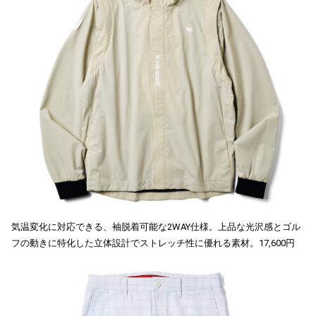
気温変化に対応できる、袖脱着可能な2WAY仕様。上品な光沢感とゴル
フの動きに特化した立体設計でストレッチ性に優れる素材。17,600円