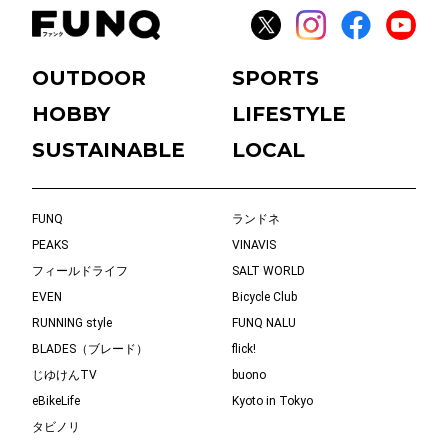
OUTDOOR
SPORTS
HOBBY
LIFESTYLE
SUSTAINABLE
LOCAL
FUNQ
ランドネ
PEAKS
VINAVIS
フィールドライフ
SALT WORLD
EVEN
Bicycle Club
RUNNING style
FUNQ NALU
BLADES（ブレード）
flick!
じゆけんTV
buono
eBikeLife
Kyoto in Tokyo
タビノリ