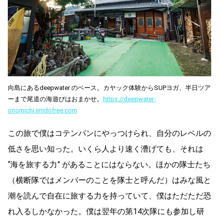
向島にあるdeepwater のベース。カヤック体験からSUPヨガ、半日ツア
ーまで尾道の海遊びはおまかせ。
https://deepwater-
onomichi.jimdofree.com
この旅で僕はコテンパンにやっつけられ、自分のレベルの
低さを思い知った。いくら人より速く漕げても、それは
“海を旅する力” があることにはならない。ほかの隊士たち
（横断隊ではメンバーのことを隊士と呼んだ）はみな風と
潮を読んで自在に旅する力を持っていて、僕はただただ恐
れ入るしかなかった。僕は翌年の第14次隊にも参加し研