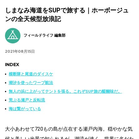
しまなみ海道をSUPで旅する｜ホーボージュ
ンの全天候型放浪記
フィールドライフ 編集部
2021年08月15日
INDEX
横断隊と尾道のダイスケ
潮汐を使ったワープ航法
無人の浜に上がってテントを張る。これぞSUP旅の醍醐味だ。
荒ぶる瀬戸と反転流
海は繋がっている
大小あわせて720もの島が点在する瀬戸内海。穏やかな気
候と美しい光景で知られるが、潮流が速く、世界に名だた