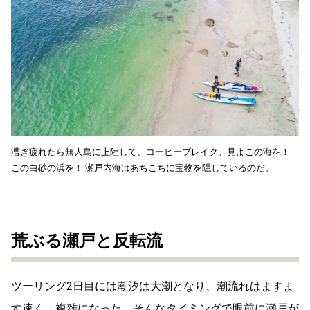
漕ぎ疲れたら無人島に上陸して、コーヒーブレイク。見よこの海を！
この白砂の浜を！ 瀬戸内海はあちこちに宝物を隠しているのだ。
荒ぶる瀬戸と反転流
ツーリング2日目には潮汐は大潮となり、潮流れはますま
す速く、複雑になった。そんなタイミングで眼前に瀬戸が