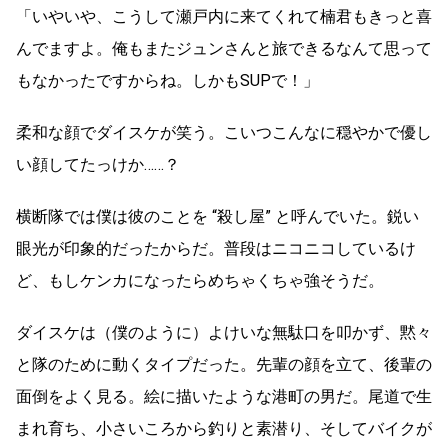
「いやいや、こうして瀬戸内に来てくれて楠君もきっと喜
んでますよ。俺もまたジュンさんと旅できるなんて思って
もなかったですからね。しかもSUPで！」
柔和な顔でダイスケが笑う。こいつこんなに穏やかで優し
い顔してたっけか……？
横断隊では僕は彼のことを “殺し屋” と呼んでいた。鋭い
眼光が印象的だったからだ。普段はニコニコしているけ
ど、もしケンカになったらめちゃくちゃ強そうだ。
ダイスケは（僕のように）よけいな無駄口を叩かず、黙々
と隊のために動くタイプだった。先輩の顔を立て、後輩の
面倒をよく見る。絵に描いたような港町の男だ。尾道で生
まれ育ち、小さいころから釣りと素潜り、そしてバイクが