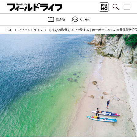
読み物
Others
TOP
フィールドライフ
しまなみ海道をSUPで旅する｜ホーボージュンの全天候型放浪