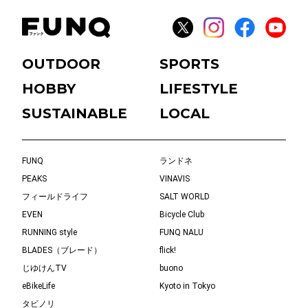
OUTDOOR
SPORTS
HOBBY
LIFESTYLE
SUSTAINABLE
LOCAL
FUNQ
ランドネ
PEAKS
VINAVIS
フィールドライフ
SALT WORLD
EVEN
Bicycle Club
RUNNING style
FUNQ NALU
BLADES（ブレード）
flick!
じゆけんTV
buono
eBikeLife
Kyoto in Tokyo
タビノリ