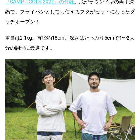
『CAMP TOOLS 2022』の付録
。底がラウンド型の両手深
鍋で、フライパンとしても使えるフタがセットになったダ
ッチオーブン！
重量は2.1kg。直径約18cm、深さはたっぷり5cmで1〜2人
分の調理に最適です。