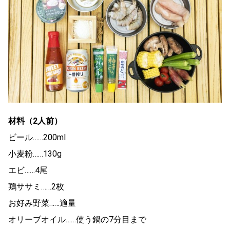
材料（2人前）
ビール……200ml
小麦粉……130g
エビ……4尾
鶏ササミ……2枚
お好み野菜……適量
オリーブオイル……使う鍋の7分目まで