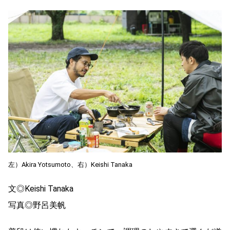
左）Akira Yotsumoto、右）Keishi Tanaka
文◎Keishi Tanaka
写真◎野呂美帆