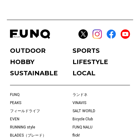
OUTDOOR
SPORTS
HOBBY
LIFESTYLE
SUSTAINABLE
LOCAL
FUNQ
ランドネ
PEAKS
VINAVIS
フィールドライフ
SALT WORLD
EVEN
Bicycle Club
RUNNING style
FUNQ NALU
BLADES（ブレード）
flick!