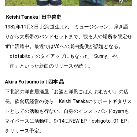
Keishi Tanaka | 田中啓史
1982年11月3日 北海道生まれ。ミュージシャン。弾き語
りから大所帯のバンドセットまで、観る人や場所を限定せ
ずに活躍中。最近ではV6への楽曲提供が話題となる。
「ototabito」のタイアップにもなった「Sunny」や、
「雨」といった新曲のリリースが続く。
Akira Yotsumoto | 四本 晶
下北沢の洋食居酒屋「お酒と洋風ごはん おむかい」の店
長。飲食店経営の傍ら、Keishi Tanakaのサポートギタリス
トとしての活動も行ない、自身のインストバンドoysmも
マイペースに活動中。9/14にNEW EP「oshigoto_01-EP」
をリリース予定。