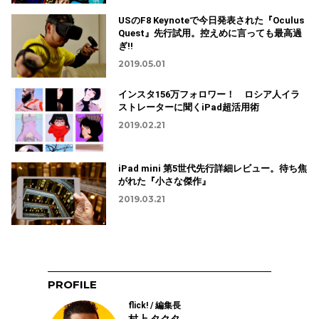
USのF8 Keynoteで今日発表された『Oculus
Quest』先行試用。控えめに言っても最高過
ぎ!!
2019.05.01
インスタ156万フォロワー！ ロシア人イラ
ストレーターに聞くiPad超活用術
2019.02.21
iPad mini 第5世代先行詳細レビュー。待ち焦
がれた『小さな傑作』
2019.03.21
PROFILE
flick! / 編集長