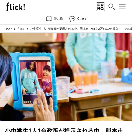
読み物
Others
TOP
flick!
小中学生1人1台政策が提示される中、熊本市iPadを2万3460台導入！ そ
小中学生1人1台政策が提示される中、熊本市