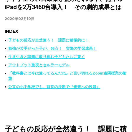
iPadを2万3460台導入！ その劇的成果とは
2020年02月10日
INDEX
子どもの反応が全然違う！ 課題に積極的に！
勉強が苦手だった子が、95点！ 実際の学習成果！
生き生きと課題に取り組む子どもたちに驚く
アウトプット重視とセルラーモデル
『教科書とは今は違ってるんだね』と言い切れるZoom遠隔授業の衝
撃
公立の小中学校でも、首長の決断で『未来への投資』
子どもの反応が全然違う！ 課題に積