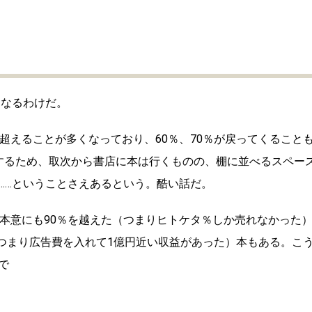
となるわけだ。
超えることが多くなっており、60％、70％が戻ってくること
するため、取次から書店に本は行くものの、棚に並べるスペー
……ということさえあるという。酷い話だ。
不本意にも90％を越えた（つまりヒトケタ％しか売れなかった
（つまり広告費を入れて1億円近い収益があった）本もある。こ
で