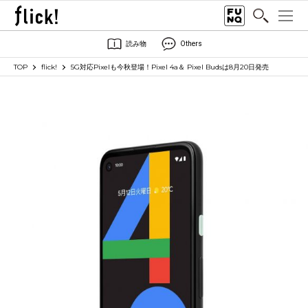
読み物
Others
TOP
flick!
5G対応Pixelも今秋登場！Pixel 4a＆ Pixel Budsは8月20日発売