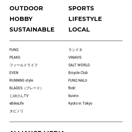
OUTDOOR
SPORTS
HOBBY
LIFESTYLE
SUSTAINABLE
LOCAL
FUNQ
ランドネ
PEAKS
VINAVIS
フィールドライフ
SALT WORLD
EVEN
Bicycle Club
RUNNING style
FUNQ NALU
BLADES（ブレード）
flick!
じゆけんTV
buono
eBikeLife
Kyoto in Tokyo
タビノリ