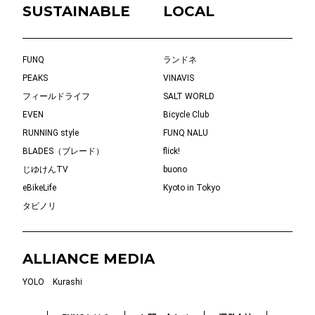
SUSTAINABLE
LOCAL
FUNQ
ランドネ
PEAKS
VINAVIS
フィールドライフ
SALT WORLD
EVEN
Bicycle Club
RUNNING style
FUNQ NALU
BLADES（ブレード）
flick!
じゆけんTV
buono
eBikeLife
Kyoto in Tokyo
タビノリ
ALLIANCE MEDIA
YOLO
Kurashi