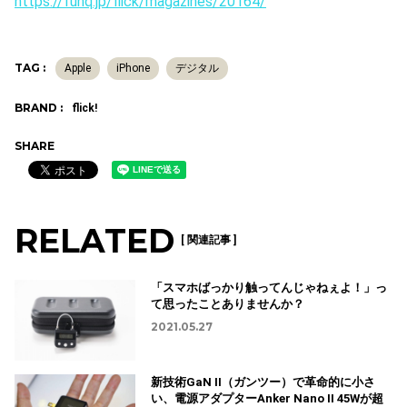
https://funq.jp/flick/magazines/20164/
TAG :
Apple
iPhone
デジタル
BRAND :
flick!
SHARE
RELATED
[ 関連記事 ]
「スマホばっかり触ってんじゃねぇよ！」っ
て思ったことありませんか？
2021.05.27
新技術GaN II（ガンツー）で革命的に小さ
い、電源アダプターAnker Nano II 45Wが超