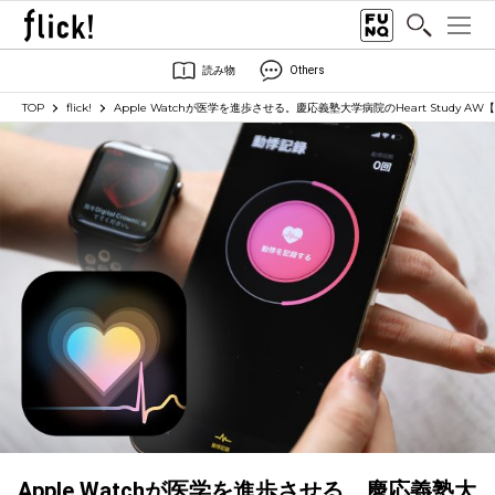
読み物
Others
TOP
flick!
Apple Watchが医学を進歩させる。慶応義塾大学病院のHeart Study A
Apple Watchが医学を進歩させる。慶応義塾大