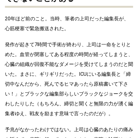
20年ほど前のこと。当時、筆者の上司だった編集長が、
心筋梗塞で緊急搬送された。
発作が起きて7時間で手術が終わり、上司は一命をとりと
めた。血管が閉塞してある程度の時間が経ってしまうと、
心臓の組織が回復不能なダメージを受けてしまうのだと聞
いた。まさに、ギリギリだった。ICUにいる編集長と「締
切中なんだから、死んでるヒマあったら原稿書いて下さ
い！」とブラックな編集部らしいブラックなジョークを交
わしたりした（もちろん、締切と聞くと無限の力が湧く編
集者ゆえ、戦友を励ます意味で言ったのだが）。
予兆がなかったわけではない。上司は心臓のあたりの痛み