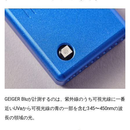
GEIGER Bluが計測するのは、紫外線のうち可視光線に一番
近いUVaから可視光線の青の一部を含む345〜450nmの波
長の領域の光。