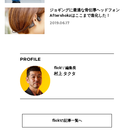
ジョギングに最適な骨伝導ヘッドフォン
Aftershokzはここまで進化した！
2019.06.17
PROFILE
flick! / 編集長
村上 タクタ
flick!の記事一覧へ