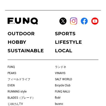
OUTDOOR
SPORTS
HOBBY
LIFESTYLE
SUSTAINABLE
LOCAL
FUNQ
ランドネ
PEAKS
VINAVIS
フィールドライフ
SALT WORLD
EVEN
Bicycle Club
RUNNING style
FUNQ NALU
BLADES（ブレード）
flick!
じゆけんTV
buono