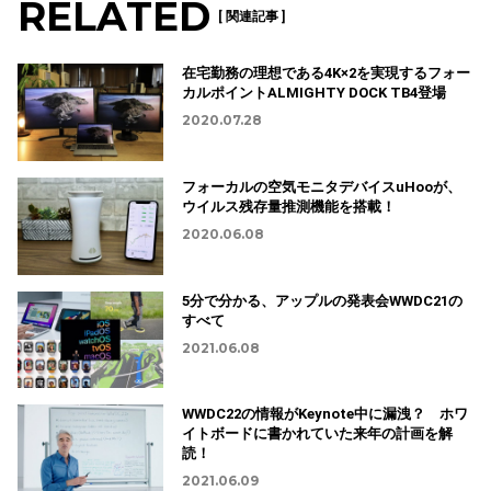
RELATED
[ 関連記事 ]
在宅勤務の理想である4K×2を実現するフォー
カルポイントALMIGHTY DOCK TB4登場
2020.07.28
フォーカルの空気モニタデバイスuHooが、
ウイルス残存量推測機能を搭載！
2020.06.08
5分で分かる、アップルの発表会WWDC21の
すべて
2021.06.08
WWDC22の情報がKeynote中に漏洩？ ホワ
イトボードに書かれていた来年の計画を解
読！
2021.06.09