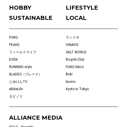
HOBBY
LIFESTYLE
SUSTAINABLE
LOCAL
FUNQ
ランドネ
PEAKS
VINAVIS
フィールドライフ
SALT WORLD
EVEN
Bicycle Club
RUNNING style
FUNQ NALU
BLADES（ブレード）
flick!
じゆけんTV
buono
eBikeLife
Kyoto in Tokyo
タビノリ
ALLIANCE MEDIA