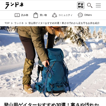
読み物
買い物
コミュニティ
Others
TOP
ランドネ
登山用ゲイターおすすめ30選！寒さや汚れから足を守るお供を紹介
登山用ゲイターおすすめ30選！寒さや汚れか