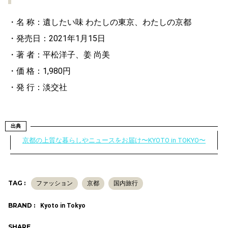
・名 称：遺したい味 わたしの東京、わたしの京都
・発売日：2021年1月15日
・著 者：平松洋子、姜 尚美
・価 格：1,980円
・発 行：淡交社
出典
京都の上質な暮らしやニュースをお届け〜KYOTO in TOKYO〜
TAG :
ファッション
京都
国内旅行
BRAND :
Kyoto in Tokyo
SHARE