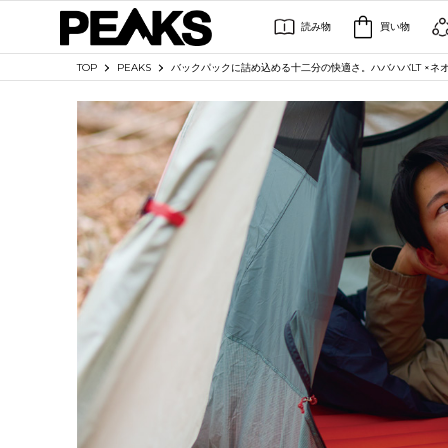
読み物
買い物
TOP
PEAKS
バックパックに詰め込める十二分の快適さ。ハバハバLT ×ネ