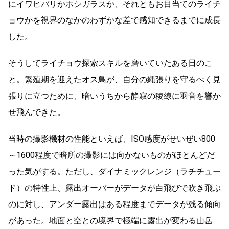
にイワヒバリかホシガラスか、それともお目当てのライチ
ョウかを視界のなかのわずかな差で感知できるまでに成長
した。
そうしてライチョウ探索スキルを磨いていたある日のこ
と。繁殖期を迎えたオス鳥が、自分の縄張りを守るべく見
張りに立つために、暗いうちから静寂の稜線に羽音を響か
せ飛んできた。
当時の撮影機材の性能といえば、ISO感度がせいぜい800
～1600程度で暗所の撮影には向かないものがほとんどだ
った気がする。ただし、ダイナミックレンジ（ラチチュー
ド）の特性上、露出オーバーがデータが白飛びで吹き飛ぶ
のに対し、アンダー露出はある程度までデータが残る傾向
があった。地面と空との境界で極端に露出が変わる山岳