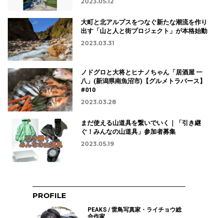
2023.05.12
大町と北アルプスをつなぐ新たな潮流を作り
出す「山と人と街プロジェクト」が本格始動
2023.03.31
ノドグロと大将とヒナノちゃん「居酒屋 一
八」(新潟県南魚沼市)【グルメトラバース】
#010
2023.03.28
まだ使える山道具を繋いでいく｜「引き継
ぐ！みんなの山道具」参加者募集
2023.05.19
PROFILE
PEAKS / 雷鳥写真家・ライチョウ総
合作家