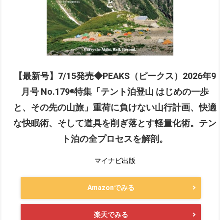
【最新号】7/15発売◆PEAKS（ピークス）2026年9
月号 No.179◉特集「テント泊登山 はじめの一歩
と、その先の山旅」重荷に負けない山行計画、快適
な快眠術、そして道具を削ぎ落とす軽量化術。テン
ト泊の全プロセスを解剖。
マイナビ出版
Amazonでみる
楽天でみる