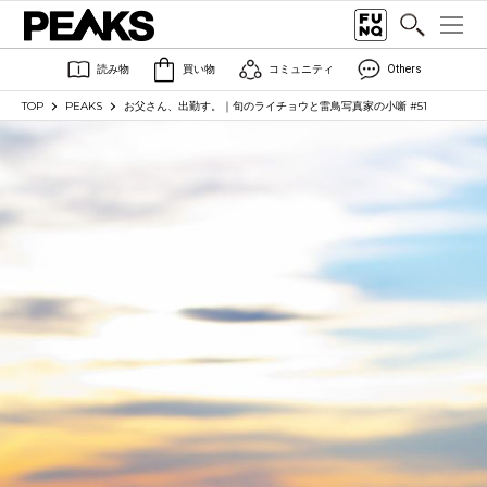
読み物
買い物
コミュニティ
Others
TOP
PEAKS
お父さん、出勤す。｜旬のライチョウと雷鳥写真家の小噺 #51