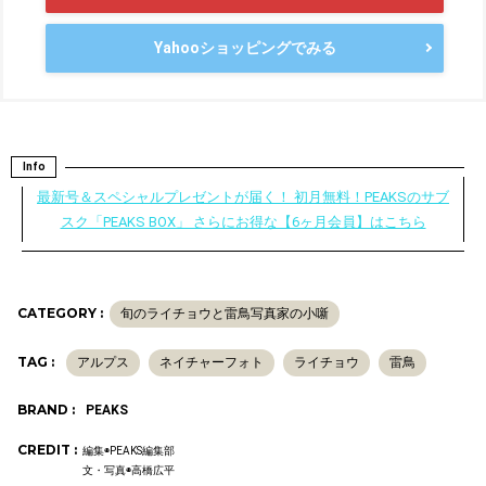
Yahooショッピングでみる
Info
最新号＆スペシャルプレゼントが届く！ 初月無料！PEAKSのサブ
スク「PEAKS BOX」 さらにお得な【6ヶ月会員】はこちら
CATEGORY :
旬のライチョウと雷鳥写真家の小噺
TAG :
アルプス
ネイチャーフォト
ライチョウ
雷鳥
BRAND :
PEAKS
CREDIT :
編集◉PEAKS編集部
文・写真◉高橋広平