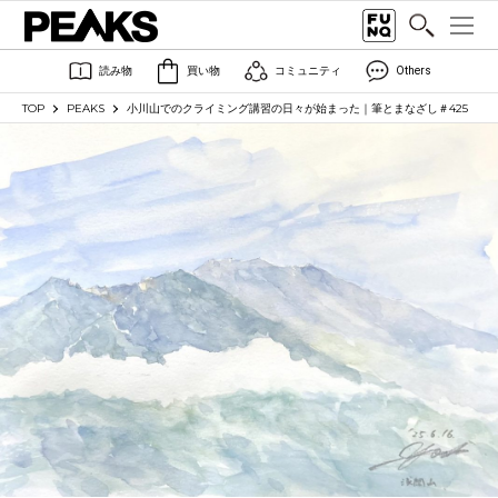
読み物
買い物
コミュニティ
Others
TOP
PEAKS
小川山でのクライミング講習の日々が始まった｜筆とまなざし＃425