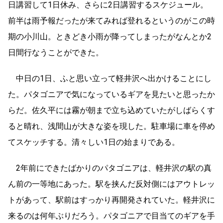
日講習して
1
日休み、さらに
2
日講習するスケジュール。
前半は雨予報だったが来てみれば登れるというのがこの時
期の小川山。ときどき小雨が降ってしまったがなんとか
2
日間行なうことができた。
中日の
1
日、ふと思い立って軽井沢へ出かけることにし
た。パタゴニアで気になっているギアを見たいと思ったか
らだ。佐久平には霧が朝まで立ち込めていたがしばらくす
ると晴れ、浅間山が大きな姿を現した。駐車場に車を停め
てスケッチする。清々しい
1
日の始まりである。
2
年前にできたばかりのパタゴニアは、軽井沢の駅の真
ん前の一等地にあった。駅を挟んだ反対側にはアウトレッ
トがあって、駅前はすっかり再開発されていた。軽井沢に
来るのは何年ぶりだろう。パタゴニアで目当てのギアを手