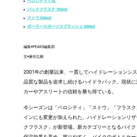
ベロシティ 1.5L
パックフラスク 750ml
ストウ 500ml
ポーラースポーツスプラッシュ 600ml
編集◉PEAKS編集部
文◉麻生弘毅
2001年の創業以来、一貫してハイドレーション
品質な製品を追求し続けるハイドラパック。現状に
カーやアスリートの信頼を勝ち得ている。
今シーズンは「ベロシティ」「ストウ」「フラスク
インにも変更が加えられた。ハイドレーションリザ
クフラスク」が新登場。新カテゴリーとなるバイク
保温効果を高め、握りやすく、バイクのボトルケー