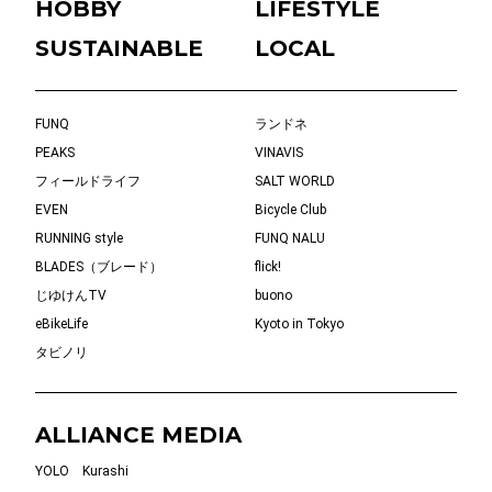
HOBBY
LIFESTYLE
SUSTAINABLE
LOCAL
FUNQ
ランドネ
PEAKS
VINAVIS
フィールドライフ
SALT WORLD
EVEN
Bicycle Club
RUNNING style
FUNQ NALU
BLADES（ブレード）
flick!
じゆけんTV
buono
eBikeLife
Kyoto in Tokyo
タビノリ
ALLIANCE MEDIA
YOLO
Kurashi