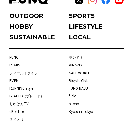
OUTDOOR
SPORTS
HOBBY
LIFESTYLE
SUSTAINABLE
LOCAL
FUNQ
ランドネ
PEAKS
VINAVIS
フィールドライフ
SALT WORLD
EVEN
Bicycle Club
RUNNING style
FUNQ NALU
BLADES（ブレード）
flick!
じゆけんTV
buono
eBikeLife
Kyoto in Tokyo
タビノリ