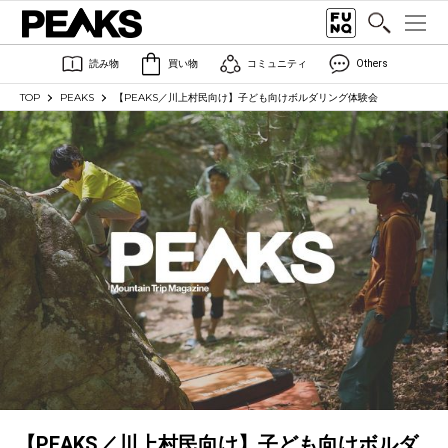
読み物
買い物
コミュニティ
Others
TOP
PEAKS
【PEAKS／川上村民向け】子ども向けボルダリング体験会
【PEAKS／川上村民向け】子ども向けボルダ