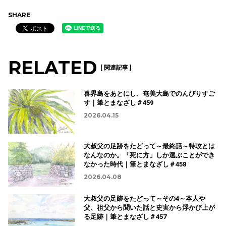
SHARE
RELATED
[ 関連記事 ]
喜界島をあとにし、奄美大島でのんびりすご
す｜筆とまなざし＃459
2026.04.15
大叔父の足跡をたどって～最終話～特攻とは
なんなのか。「死に方」しか選ぶことができ
なかった時代｜筆とまなざし＃458
2026.04.08
大叔父の足跡をたどって～その4～本人や
父、祖父から聞いた話と史実から浮かび上が
る足跡｜筆とまなざし＃457