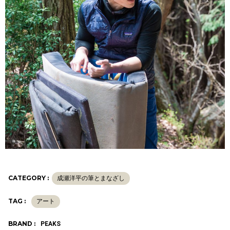
CATEGORY :
成瀬洋平の筆とまなざし
TAG :
アート
BRAND :
PEAKS