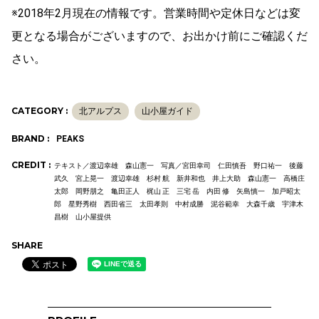
※2018年2月現在の情報です。営業時間や定休日などは変
更となる場合がございますので、お出かけ前にご確認くだ
さい。
CATEGORY :
北アルプス
山小屋ガイド
BRAND :
PEAKS
CREDIT :
テキスト／渡辺幸雄 森山憲一 写真／宮田幸司 仁田慎吾 野口祐一 後藤
武久 宮上晃一 渡辺幸雄 杉村 航 新井和也 井上大助 森山憲一 高橋庄
太郎 岡野朋之 亀田正人 梶山 正 三宅 岳 内田 修 矢島慎一 加戸昭太
郎 星野秀樹 西田省三 太田孝則 中村成勝 泥谷範幸 大森千歳 宇津木
昌樹 山小屋提供
SHARE