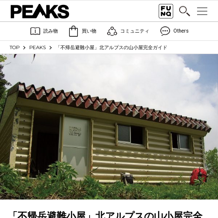
読み物
買い物
コミュニティ
Others
TOP
PEAKS
「不帰岳避難小屋」北アルプスの山小屋完全ガイド
「不帰岳避難小屋」北アルプスの山小屋完全