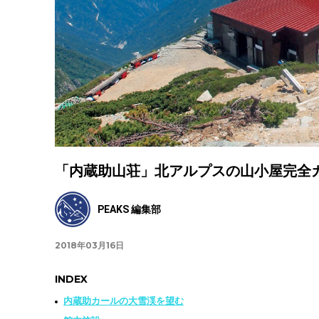
「内蔵助山荘」北アルプスの山小屋完全
PEAKS 編集部
2018年03月16日
INDEX
内蔵助カールの大雪渓を望む