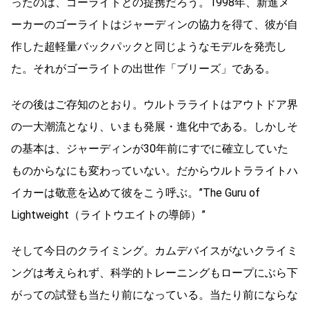
ったのは、ゴーライトとの提携だろう。1998年、新進メ
ーカーのゴーライトはジャーディンの協力を得て、彼が自
作した超軽量バックパックと同じようなモデルを発売し
た。それがゴーライトの出世作「ブリーズ」である。
その後はご存知のとおり。ウルトラライトはアウトドア界
の一大潮流となり、いまも発展・進化中である。しかしそ
の基本は、ジャーディンが30年前にすでに確立していた
ものからなにも変わっていない。だからウルトラライトハ
イカーは敬意を込めて彼をこう呼ぶ。”The Guru of
Lightweight（ライトウエイトの導師）”
そして今日のクライミング。カムデバイスがないクライミ
ングは考えられず、科学的トレーニングもロープにぶら下
がっての試登も当たり前になっている。当たり前にならな