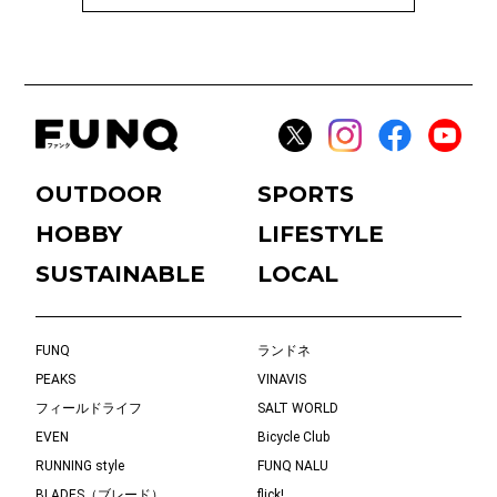
OUTDOOR
SPORTS
HOBBY
LIFESTYLE
SUSTAINABLE
LOCAL
FUNQ
ランドネ
PEAKS
VINAVIS
フィールドライフ
SALT WORLD
EVEN
Bicycle Club
RUNNING style
FUNQ NALU
BLADES（ブレード）
flick!