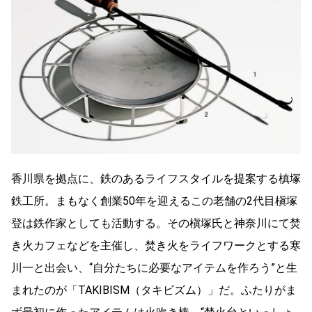
香川県を拠点に、鉄のあるライフスタイルを提案する槙塚
鉄工所。まもなく創業50年を迎えるこの老舗の2代目槇塚
登は鉄作家としても活動する。その槇塚氏と神奈川にて焚
き火カフェなどを主催し、焚き火をライフワークとする寒
川一と出会い、“自分たちに必要なアイテムを作ろう”と生
まれたのが「TAKIBISM（タキビズム）」だ。ふたりがま