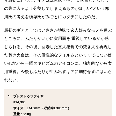
ず最初に作ったアイテムは火吹き棒。“焚火台といっしょ
の袋に入るよう分割してしまえるものがほしい”という寒
川氏の考えを槇塚氏がみごとにカタチにしたのだ。
最初のギアとしてはいささか地味で玄人好みなモノを選ぶ
ところに、ふたりがいかに実用面を 重視しているかが感
じられる。その後、登場した直火感覚での焚き火を再現し
た焚き火台は、その個性的なフォルムといままでにない使
い心地から一躍タキビズムのアイコンに。独創的ながら実
用重視。今後もふたりが生み出すギアに期待せずにはいら
れない。
ブレストゥファイヤ
¥14,300
サイズ：L610mm（収納時L380mm）
重量：210g