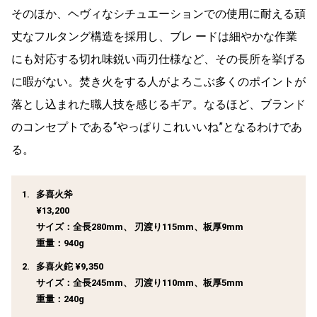
そのほか、ヘヴィなシチュエーションでの使用に耐える頑
丈なフルタング構造を採用し、ブレ ードは細やかな作業
にも対応する切れ味鋭い両刃仕様など、その長所を挙げる
に暇がない。焚き火をする人がよろこぶ多くのポイントが
落とし込まれた職人技を感じるギア。なるほど、ブランド
のコンセプトである“やっぱりこれいいね”となるわけであ
る。
多喜火斧
¥13,200
サイズ：全長280mm、 刃渡り115mm、板厚9mm
重量：940g
多喜火鉈 ¥9,350
サイズ：全長245mm、 刃渡り110mm、板厚5mm
重量：240g