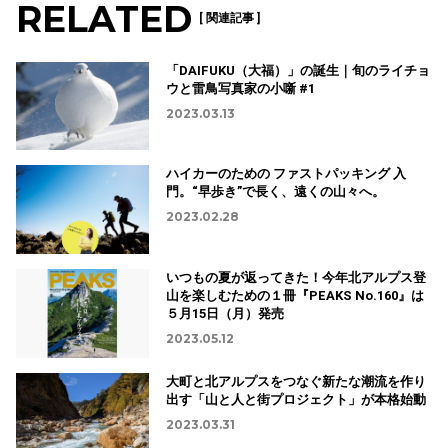
RELATED
[ 関連記事 ]
「DAIFUKU（大福）」の誕生｜旬のライチョ
ウと雷鳥写真家の小噺 #1
2023.03.13
ハイカーのための ファストパッキング 入
門。“早歩き”で長く、遠くの山々へ。
2023.02.28
いつもの夏が返ってきた！今年北アルプス登
山を楽しむための１冊『PEAKS No.160』は
５月15日（月）発売
2023.05.12
大町と北アルプスをつなぐ新たな潮流を作り
出す「山と人と街プロジェクト」が本格始動
2023.03.31