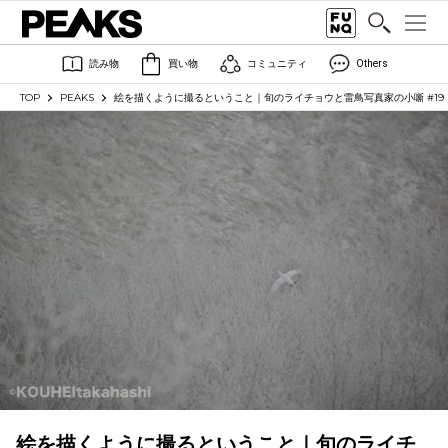
読み物
買い物
コミュニティ
Others
TOP
PEAKS
絵を描くように撮るということ｜旬のライチョウと雷鳥写真家の小噺 #19
絵を描くように撮るということ｜旬のライチ