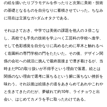
の絵を描いたりプラモデルを作ったりと次第に美術・技術
の基礎となるものを自分なりに蓄積させていった。ちなみ
に現在は立派なガ○ダムオタクである。
それはさておき、中学では美術の課題を他人の３倍こな
し、高校でも手先の技術を学ぶべく工芸科の学校へ進学、
そして色彩感覚を自分なりに高めるために草木と触れるべ
く造園科の専門学校の門をたたいた。その後、デザイン関
係の会社への就活に挑んで最終面接まで漕ぎ着けるが、当
時まだPCの取り扱いが不得手という理由で落選。絵とは
関係のない理由で選考に落ちるという腑に落ちない挫折を
味わう。それ以後は絵描きの道をあきらめてあれやこれや
と生きてきたのだが、夢破れて約10年、ライチョウと出
会い、はじめてカメラを手に取ったわけである。