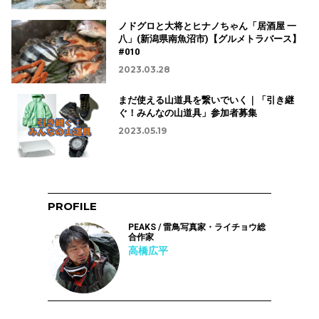
ノドグロと大将とヒナノちゃん「居酒屋 一
八」(新潟県南魚沼市)【グルメトラバース】
#010
2023.03.28
まだ使える山道具を繋いでいく｜「引き継
ぐ！みんなの山道具」参加者募集
2023.05.19
PROFILE
PEAKS / 雷鳥写真家・ライチョウ総
合作家
高橋広平