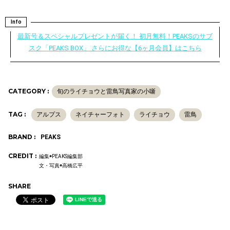
Info
最新号＆スペシャルプレゼントが届く！ 初月無料！PEAKSのサブ
スク「PEAKS BOX」 さらにお得な【6ヶ月会員】はこちら
CATEGORY :
旬のライチョウと雷鳥写真家の小噺
TAG :
アルプス
ネイチャーフォト
ライチョウ
雷鳥
BRAND :
PEAKS
CREDIT :
編集◉PEAKS編集部
文・写真◉高橋広平
SHARE