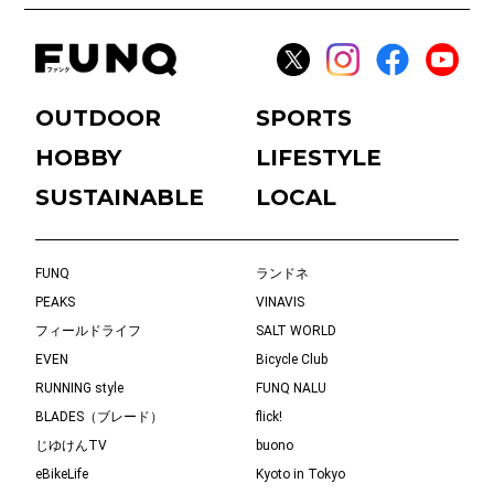
OUTDOOR
SPORTS
HOBBY
LIFESTYLE
SUSTAINABLE
LOCAL
FUNQ
ランドネ
PEAKS
VINAVIS
フィールドライフ
SALT WORLD
EVEN
Bicycle Club
RUNNING style
FUNQ NALU
BLADES（ブレード）
flick!
じゆけんTV
buono
eBikeLife
Kyoto in Tokyo