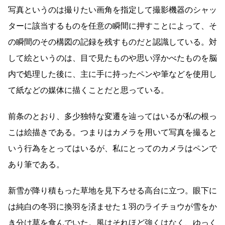
写真というのは撮りたい画角を指定して撮影機器のシャッ
ターに該当するものを任意の瞬間に押すことによって、そ
の瞬間のその構図の記録を残すものだと認識している。対
して絵というのは、目で見たものや思い浮かべたものを脳
内で処理した後に、主に手に持ったペンや筆などを使用し
て紙などの媒体に描くことだと思っている。
前条のとおり、多少独特な変遷を辿ってはいるが私の根っ
こは絵描きである。つまりはカメラを用いて写真を撮ると
いう行為をとってはいるが、私にとってのカメラはペンで
あり筆である。
新雪が降り積もった草地を見下ろせる高台に立つ。眼下に
は純白の冬羽に換羽を済ませた１羽のライチョウが雪をか
き分け草を食んでいた。風はそれほど強くはなく、ゆっく