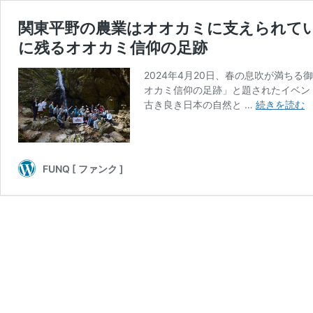
関東平野の農業はオオカミに支えられて
に残るオオカミ信仰の足跡
2024年4月20日、春の息吹が満ち
オカミ信仰の足跡」と題されたイベン
古き良き日本の自然と …
続きを読む
FUNQ [ ファンク ]