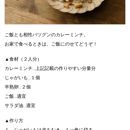
ご飯とも相性バツグンのカレーミンチ。
お家で食べるときは、ご飯にのせてどうぞ！
▲食材（２人分）
カレーミンチ…上記記載の作りやすい分量分
じゃがいも…１個
半熟卵…２個
ご飯…適宜
サラダ油…適宜
▲作り方
１．じゃがいもは皮をむき、１㎝角に切る。