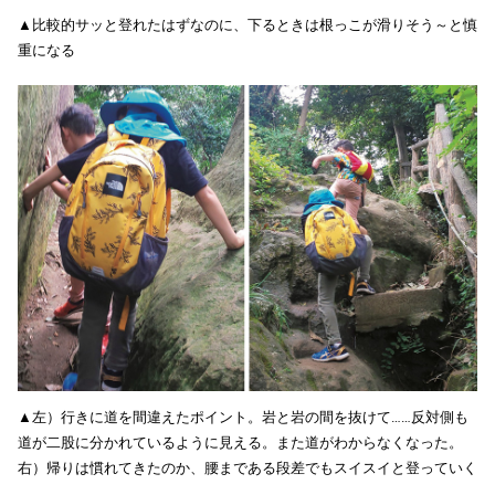
▲比較的サッと登れたはずなのに、下るときは根っこが滑りそう～と慎
重になる
▲左）行きに道を間違えたポイント。岩と岩の間を抜けて……反対側も
道が二股に分かれているように見える。また道がわからなくなった。
右）帰りは慣れてきたのか、腰まである段差でもスイスイと登っていく