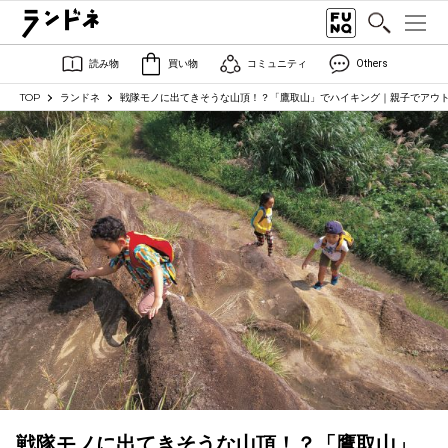
読み物
買い物
コミュニティ
Others
TOP
ランドネ
戦隊モノに出てきそうな山頂！？「鷹取山」でハイキング｜親子でアウト
戦隊モノに出てきそうな山頂！？「鷹取山」