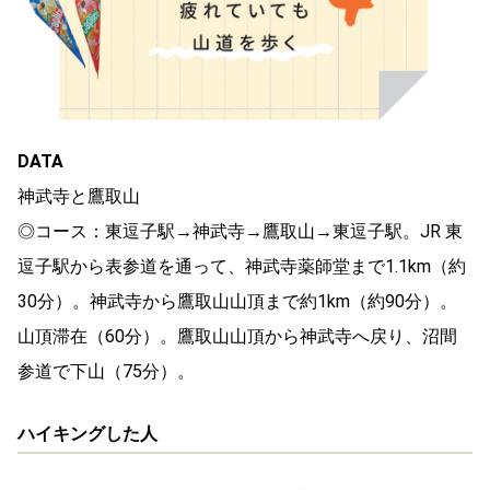
DATA
神武寺と鷹取山
◎コース：東逗子駅→神武寺→鷹取山→東逗子駅。JR 東
逗子駅から表参道を通って、神武寺薬師堂まで1.1km（約
30分）。神武寺から鷹取山山頂まで約1km（約90分）。
山頂滞在（60分）。鷹取山山頂から神武寺へ戻り、沼間
参道で下山（75分）。
ハイキングした人