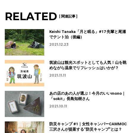
RELATED
[ 関連記事 ]
Keishi Tanaka「月と眠る」#17 先輩と尾瀬
でテント泊（後編）
2021.12.23
筑波山は観光スポットとしても人気！山を眺
めながら温泉でリフレッシュはいかが？
2021.11.11
あの店のあの人が選ぶ！今月のいいmono｜
「sokit」長島知樹さん
2021.10.11
防災キャンプ #1｜女性キャンパーCAMMOC
三沢さんが提案する“防災キャンプ”とは？