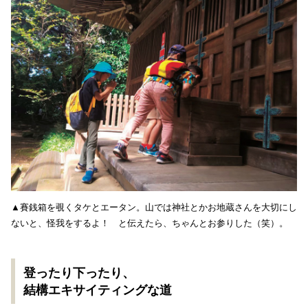
▲​​賽銭箱を覗くタケとエータン。山では神社とかお地蔵さんを大切にし
ないと、怪我をするよ！ と伝えたら、ちゃんとお参りした（笑）。
登ったり下ったり、
結構エキサイティングな道