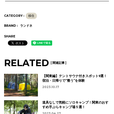
CATEGORY :
移住
BRAND :
ランドネ
SHARE
RELATED
[ 関連記事 ]
【関東編】テントサウナ付きスポット9選！
宿泊・日帰りで“整う”を体験
2023.10.17
道具なしで気軽にソロキャンプ！関東のおす
すめ手ぶらキャンプ場５選！
2023.04.27