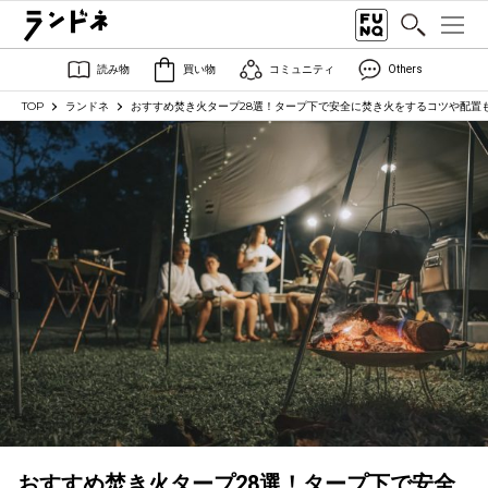
読み物
買い物
コミュニティ
Others
TOP
ランドネ
おすすめ焚き火タープ28選！タープ下で安全に焚き火をするコツや配置
おすすめ焚き火タープ28選！タープ下で安全