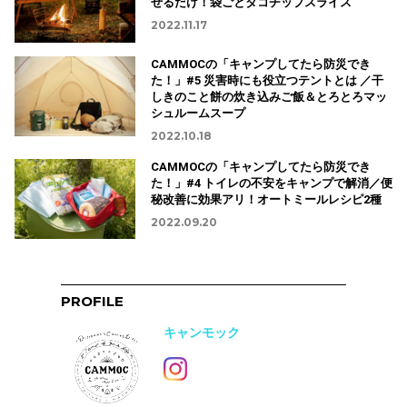
ぜるだけ！袋ごとタコチップスライス
2022.11.17
CAMMOCの「キャンプしてたら防災でき
た！」#5 災害時にも役立つテントとは ／干
しきのこと餅の炊き込みご飯＆とろとろマッ
シュルームスープ
2022.10.18
CAMMOCの「キャンプしてたら防災でき
た！」#4 トイレの不安をキャンプで解消／便
秘改善に効果アリ！オートミールレシピ2種
2022.09.20
PROFILE
キャンモック