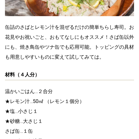
缶詰のさばとレモン汁を混ぜるだけの簡単ちらし寿司。お
花見やお祝いごと、おもてなしにもオススメ！さば缶以外
にも、焼き鳥缶やツナ缶でも応用可能。トッピングの具材
も用意しやすいものに変えて試してみては。
材料（４人分）
温かいごはん…２合分
★レモン汁…50㎖ （レモン１個分）
★塩…小さじ１
★砂糖…大さじ１
さば缶…１缶