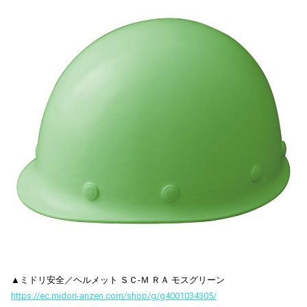
▲ミドリ安全／ヘルメット ＳＣ-Ｍ ＲＡ モスグリーン
https://ec.midori-anzen.com/shop/g/g4001034305/