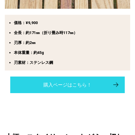
価格：
¥9,900
全長：約171㎜（折り畳み時117㎜）
刃厚：約2㎜
本体重量：約45g
刃素材：ステンレス鋼
購入ページはこちら！