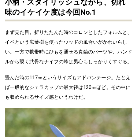
小柄・スタイリッシュながら、切れ
味のイケイケ度は今回No.1
まず見た目。折りたたんだ時のコロンとしたフォルムと、
イペという広葉樹を使ったウッドの風合いがかわいらし
い。一方で携帯時にひもを通せる真鍮のパーツや、ハンド
ルから覗く武骨なナイフの峰は男心もしっかりくすぐる。
畳んだ時の117㎜というサイズもアドバンテージ。たとえ
ば一般的なシェラカップの最大径は120㎜ほど。その中に
も収められるサイズ感というわけだ。