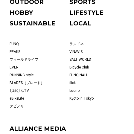
OUTDOOR
SPORTS
HOBBY
LIFESTYLE
SUSTAINABLE
LOCAL
FUNQ
ランドネ
PEAKS
VINAVIS
フィールドライフ
SALT WORLD
EVEN
Bicycle Club
RUNNING style
FUNQ NALU
BLADES（ブレード）
flick!
じゆけんTV
buono
eBikeLife
Kyoto in Tokyo
タビノリ
ALLIANCE MEDIA