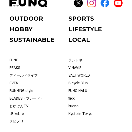
OUTDOOR
SPORTS
HOBBY
LIFESTYLE
SUSTAINABLE
LOCAL
FUNQ
ランドネ
PEAKS
VINAVIS
フィールドライフ
SALT WORLD
EVEN
Bicycle Club
RUNNING style
FUNQ NALU
BLADES（ブレード）
flick!
じゆけんTV
buono
eBikeLife
Kyoto in Tokyo
タビノリ