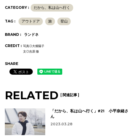
CATEGORY :
だから、私は山へ行く
TAG :
アウトドア
旅
登山
BRAND :
ランドネ
CREDIT :
写真◎大畑陽子
文◎吉原 徹
SHARE
RELATED
[ 関連記事 ]
「だから、私は山へ行く」#21 小平奈緒さ
ん
2023.03.28