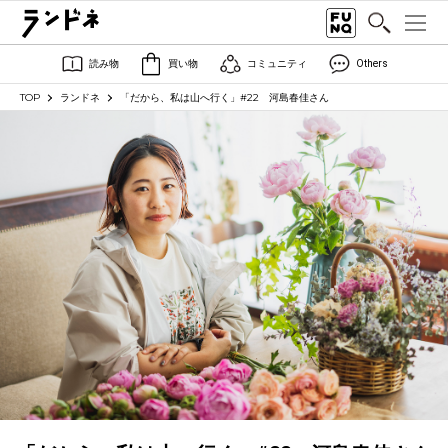
読み物
買い物
コミュニティ
Others
TOP
ランドネ
「だから、私は山へ行く」#22 河島春佳さん