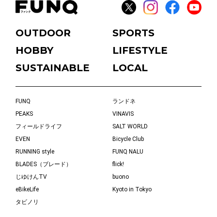
OUTDOOR
SPORTS
HOBBY
LIFESTYLE
SUSTAINABLE
LOCAL
FUNQ
ランドネ
PEAKS
VINAVIS
フィールドライフ
SALT WORLD
EVEN
Bicycle Club
RUNNING style
FUNQ NALU
BLADES（ブレード）
flick!
じゆけんTV
buono
eBikeLife
Kyoto in Tokyo
タビノリ