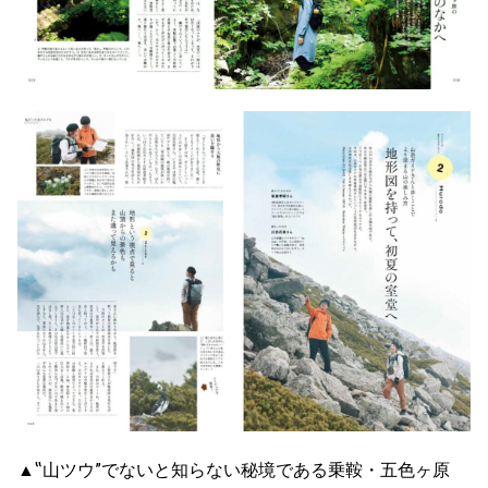
▲‟山ツウ”でないと知らない秘境である乗鞍・五色ヶ原