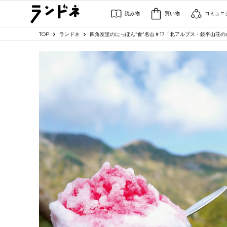
読み物
買い物
コミュニ
TOP
ランドネ
四角友里のにっぽん“食”名山＃17「北アルプス・鏡平山荘の