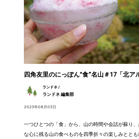
四角友里のにっぽん“食”名山＃17「北
ランドネ /
ランドネ 編集部
2023年08月03日
一つひとつの「食」から、山の時間や会話が蘇り、
な心に残る山の食べものを四季折々の楽しみととも