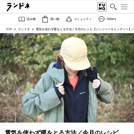
読み物
買い物
コミュニティ
Others
TOP
ランドネ
電気を使わず暖をとる方法／今月のレシピ【ジンジャーキャンディー】| C
電気を使わず暖をとる方法／今月のレシピ