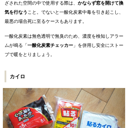
ざされた空間の中で使用する際は、
かならず
窓を開けて換
気を行なう
こと。でないと一酸化炭素中毒を引き起こし、
最悪の場合死に至るケースもあります。
一酸化炭素は無色透明で無臭のため、濃度を検知しアラー
ムが鳴る「
一酸化炭素チェッカー
」を併用し安全にストー
ブで暖をとりましょう。
カイロ