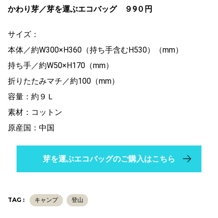
かわり芽／芽を運ぶエコバッグ ９9０円
サイズ：
本体／約W300×H360（持ち手含むH530）（mm）
持ち手／約W50×H170（mm）
折りたたみマチ／約100（mm）
容量：約９Ｌ
素材：コットン
原産国：中国
芽を運ぶエコバッグのご購入はこちら
TAG :
キャンプ
登山