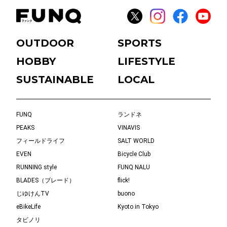
OUTDOOR
SPORTS
HOBBY
LIFESTYLE
SUSTAINABLE
LOCAL
FUNQ
ランドネ
PEAKS
VINAVIS
フィールドライフ
SALT WORLD
EVEN
Bicycle Club
RUNNING style
FUNQ NALU
BLADES（ブレード）
flick!
じゆけんTV
buono
eBikeLife
Kyoto in Tokyo
タビノリ