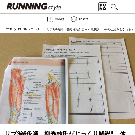
読み物
Others
TOP
RUNNING style
サブ3鍼灸師、柳秀雄氏がじっくり解説!! 体の仕組みとケガを
サブ3鍼灸師、柳秀雄氏がじっくり解説!! 体