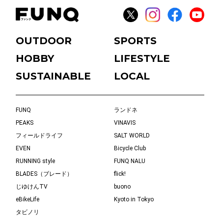
OUTDOOR
SPORTS
HOBBY
LIFESTYLE
SUSTAINABLE
LOCAL
FUNQ
ランドネ
PEAKS
VINAVIS
フィールドライフ
SALT WORLD
EVEN
Bicycle Club
RUNNING style
FUNQ NALU
BLADES（ブレード）
flick!
じゆけんTV
buono
eBikeLife
Kyoto in Tokyo
タビノリ