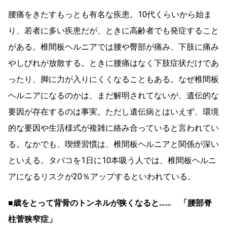
腰痛をきたすもっとも有名な疾患。10代くらいから始ま
り、若者に多い疾患だが、ときに高齢者でも発症すること
がある。椎間板ヘルニアでは腰や臀部が痛み、下肢に痛み
やしびれが放散する。ときに腰痛はなく下肢症状だけであ
ったり、脚に力が入りにくくなることもある。なぜ椎間板
ヘルニアになるのかは、まだ解明されてないが、遺伝的な
要因が存在するのは事実。ただし遺伝病とはいえず、環境
的な要因や生活様式が複雑に絡み合っていると言われてい
る。なかでも、喫煙習慣は、椎間板ヘルニアと関係が深い
といえる。タバコを1日に10本吸う人では、椎間板ヘルニ
アになるリスクが20％アップするといわれている。
■歳をとって背骨のトンネルが狭くなると…… 「腰部脊
柱菅狭窄症」