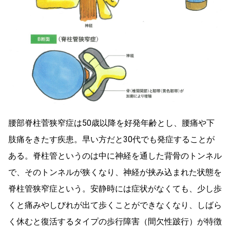
腰部脊柱菅狭窄症は50歳以降を好発年齢とし、腰痛や下
肢痛をきたす疾患。早い方だと30代でも発症することが
ある。脊柱管というのは中に神経を通した背骨のトンネル
で、そのトンネルが狭くなり、神経が挟み込まれた状態を
脊柱管狭窄症という。安静時には症状がなくても、少し歩
くと痛みやしびれが出て歩くことができなくなり、しばら
く休むと復活するタイプの歩行障害（間欠性跛行）が特徴