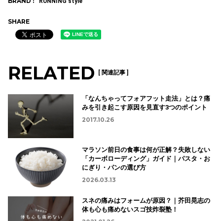
BRAND :
RUNNING style
SHARE
RELATED
[ 関連記事 ]
「なんちゃってフォアフット走法」とは？痛
みを引き起こす原因を見直す3つのポイント
2017.10.26
マラソン前日の食事は何が正解？失敗しない
「カーボローディング」ガイド｜パスタ・お
にぎり・パンの選び方
2026.03.13
スネの痛みはフォームが原因？｜芥田晃志の
体も心も痛めないスゴ技炸裂塾！