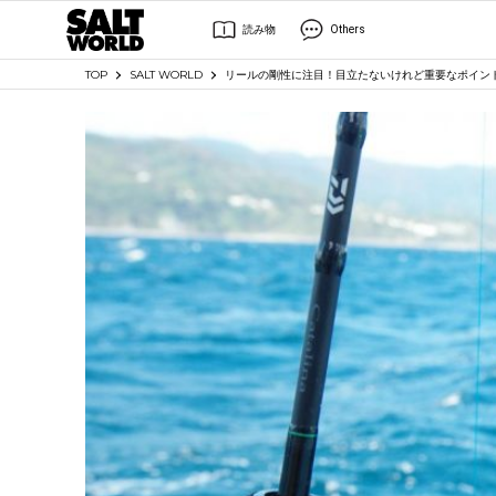
読み物
Others
TOP
SALT WORLD
リールの剛性に注目！目立たないけれど重要なポイン