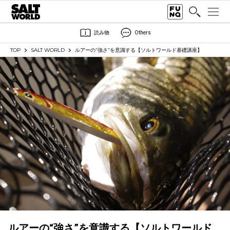
読み物
Others
TOP
SALT WORLD
ルアーの“強さ”を意識する【ソルトワールド基礎講座】
ルアーの“強さ”を意識する【ソルトワールド