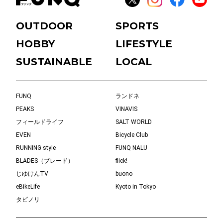
OUTDOOR
SPORTS
HOBBY
LIFESTYLE
SUSTAINABLE
LOCAL
FUNQ
ランドネ
PEAKS
VINAVIS
フィールドライフ
SALT WORLD
EVEN
Bicycle Club
RUNNING style
FUNQ NALU
BLADES（ブレード）
flick!
じゆけんTV
buono
eBikeLife
Kyoto in Tokyo
タビノリ