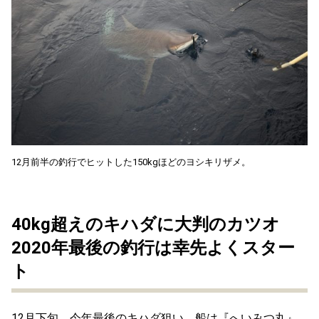
12月前半の釣行でヒットした150kgほどのヨシキリザメ。
40kg超えのキハダに大判のカツオ
2020年最後の釣行は幸先よくスター
ト
12月下旬、今年最後のキハダ狙い。船は『へいみつ丸』