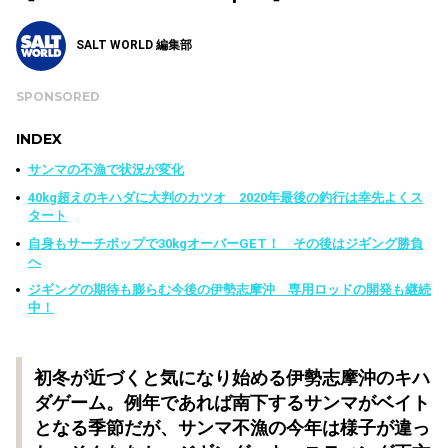
SALT WORLD 編集部
SPONSORED
INDEX
サンマの不漁で状況が変化
40kg超えのキハダに大判のカツオ 2020年最後の釣行は幸先よくス
タート
自身もサーチポップで30kgオーバーGET！ その後はジギング勝負
へ
ジギングの期待も膨らむ今後の伊勢志摩沖 専用ロッドの開発も継続
中！
初冬が近づくと気になり始める伊勢志摩沖のキハ
ダゲーム。例年であれば南下するサンマがベイト
となる季節だが、サンマ不漁の今年は様子が違っ