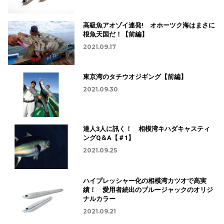
高級魚アオゾイ連発! オホーツク海はまさに
根魚天国だ！【前編】
2021.09.17
東京湾のタチウオジギング【前編】
2021.09.30
達人3人に訊く！ 相模湾キハダキャスティ
ングQ＆A【＃1】
2021.09.25
ハイプレッシャー化の相模湾カツオで高実
績！ 愛用者続出のブルージャックのオリジ
ナルカラー
2021.09.21