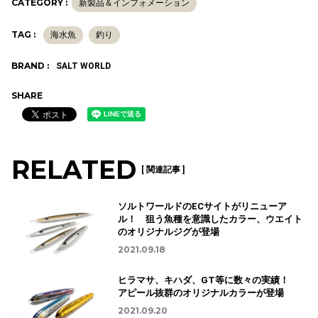
CATEGORY :
新製品＆インフォメーション
TAG :
海水魚
釣り
BRAND :
SALT WORLD
SHARE
RELATED
[ 関連記事 ]
ソルトワールドのECサイトがリニューア
ル！ 狙う魚種を意識したカラー、ウエイト
のオリジナルジグが登場
2021.09.18
ヒラマサ、キハダ、GT等に数々の実績！
アピール抜群のオリジナルカラーが登場
2021.09.20