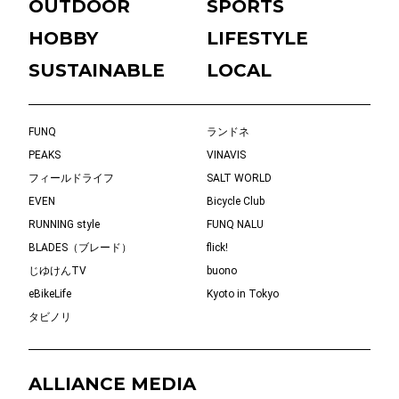
OUTDOOR
SPORTS
HOBBY
LIFESTYLE
SUSTAINABLE
LOCAL
FUNQ
ランドネ
PEAKS
VINAVIS
フィールドライフ
SALT WORLD
EVEN
Bicycle Club
RUNNING style
FUNQ NALU
BLADES（ブレード）
flick!
じゆけんTV
buono
eBikeLife
Kyoto in Tokyo
タビノリ
ALLIANCE MEDIA