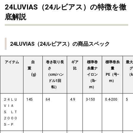
24LUVIAS（24ルビアス）の特徴を徹
底解説
24LUVIAS（24ルビアス）の商品スペック
アイテム
自
巻き取り長
ギア
標準巻
標準巻糸
最大
重
さ
比
糸量ナ
量
グ
(g)
（cm/ハン
イロン
PE（号ｰ
（k
ドル1回
（lb-
m）
転）
m）
２４ＬＵ
145
64
4.9
3-150
0.4-200
5
ＶＩＡ
Ｓ ＬＴ
２０００
Ｓ－Ｐ