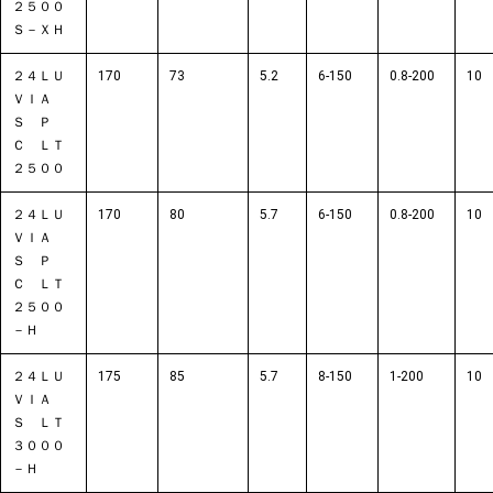
２５００
Ｓ－ＸＨ
２４ＬＵ
170
73
5.2
6-150
0.8-200
10
ＶＩＡ
Ｓ Ｐ
Ｃ ＬＴ
２５００
２４ＬＵ
170
80
5.7
6-150
0.8-200
10
ＶＩＡ
Ｓ Ｐ
Ｃ ＬＴ
２５００
－Ｈ
２４ＬＵ
175
85
5.7
8-150
1-200
10
ＶＩＡ
Ｓ ＬＴ
３０００
－Ｈ