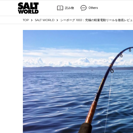
読み物
Others
TOP
SALT WORLD
シーボーグ 100J：究極の軽量電動リールを徹底レビュ