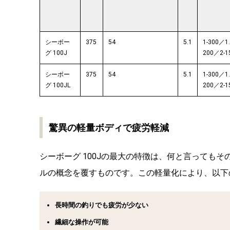
シーボー
375
54
5.1
1-300／1.
グ 100J
200／2-1
シーボー
375
54
5.1
1-300／1.
グ 100JL
200／2-1
驚異の軽量ボディで疲労軽減
シーボーグ 100Jの最大の特徴は、何と言ってもそ
ルの概念を覆すものです。この軽量化により、以下
長時間の釣りでも疲労が少ない
繊細な操作が可能