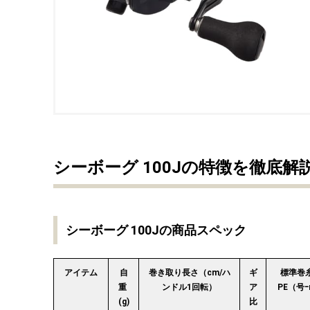
シーボーグ 100Jの特徴を徹底解
シーボーグ 100Jの商品スペック
アイテム
自
巻き取り長さ（cm/ハ
ギ
標準巻
重
ンドル1回転）
ア
PE（号
(g)
比