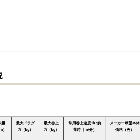
説
糸量
最大ドラグ
最大巻上
常用巻上速度1kg負
メーカー希望本体
ｰm）
力（kg）
力（kg）
荷時（m/分）
価格（円）