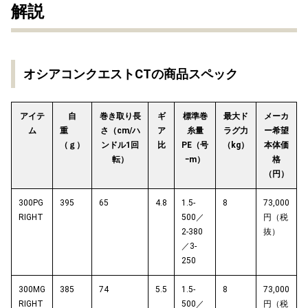
解説
オシアコンクエストCTの商品スペック
アイテ
自
巻き取り長
ギ
標準巻
最大ド
メーカ
ム
重
さ（cm/ハ
ア
糸量
ラグ力
ー希望
（ｇ）
ンドル1回
比
PE（号
（kg）
本体価
転）
ｰm）
格
（円）
300PG
395
65
4.8
1.5-
8
73,000
RIGHT
500／
円（税
2-380
抜）
／3-
250
300MG
385
74
5.5
1.5-
8
73,000
RIGHT
500／
円（税