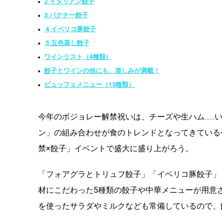
2.イタリアン餃子
3.パクチー餃子
4.イベリコ豚餃子
5.五色蒸し餃子
ワインリスト（4種類）
餃子とワインの他にも、楽しみが満載！
ビュッフェメニュー（13種類）
今年のボジョレー解禁祝いは、チーズや生ハム……
ン」の組み合わせが食のトレンドとなってきている
禁×餃子」イベントで盛大に盛り上がろう。
「フォアグラとトリュフ餃子」「イベリコ豚餃子」
材にこだわった5種類の餃子や中華メニューが用意
を使ったサラダやミルクなども常備しているので、