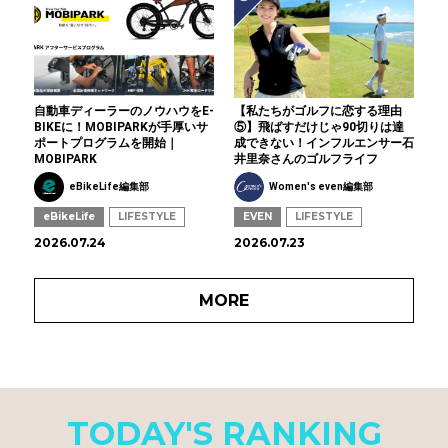
自動車ディーラーのノウハウをE-
【私たちがゴルフに恋する理由
BIKEに！MOBIPARKが手厚いサ
⑤】飛ばすだけじゃ90切りは達
ポートプログラムを開始｜
成できない！インフルエンサー石
MOBIPARK
井里奈さんのゴルフライフ
eBikeLife編集部
Women's even編集部
eBikeLife
LIFESTYLE
EVEN
LIFESTYLE
2026.07.24
2026.07.23
MORE
TODAY'S RANKING