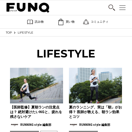
SHARE
読み物
買い物
コミュニティ
TOP
LIFESTYLE
LIFESTYLE
【医師監修】夏朝ランの注意点
夏のランニング、実は「朝」がお
は？ 絶対避けたいNGと、疲れを
得？ 医師が教える、朝ラン効果
残さないケア
とコツ
RUNNING style 編集部
RUNNING style 編集部