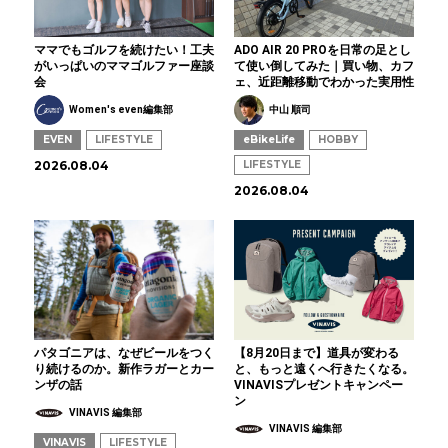
ママでもゴルフを続けたい！工夫
ADO AIR 20 PROを日常の足とし
がいっぱいのママゴルファー座談
て使い倒してみた｜買い物、カフ
会
ェ、近距離移動でわかった実用性
Women's even編集部
中山 順司
EVEN
LIFESTYLE
eBikeLife
HOBBY
2026.08.04
LIFESTYLE
2026.08.04
パタゴニアは、なぜビールをつく
【8月20日まで】道具が変わる
り続けるのか。新作ラガーとカー
と、もっと遠くへ行きたくなる。
ンザの話
VINAVISプレゼントキャンペー
ン
VINAVIS 編集部
VINAVIS 編集部
VINAVIS
LIFESTYLE