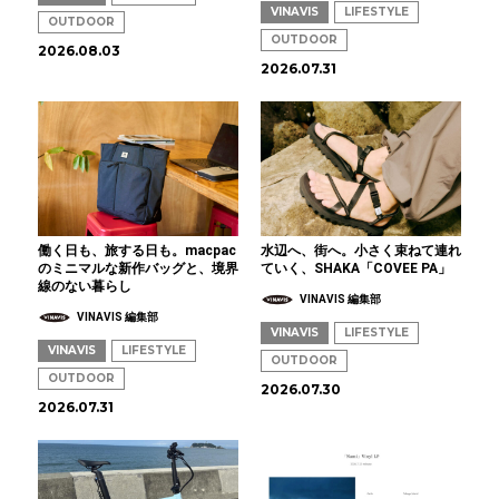
VINAVIS
LIFESTYLE
OUTDOOR
OUTDOOR
2026.08.03
2026.07.31
働く日も、旅する日も。macpac
水辺へ、街へ。小さく束ねて連れ
のミニマルな新作バッグと、境界
ていく、SHAKA「COVEE PA」
線のない暮らし
VINAVIS 編集部
VINAVIS 編集部
VINAVIS
LIFESTYLE
VINAVIS
LIFESTYLE
OUTDOOR
OUTDOOR
2026.07.30
2026.07.31