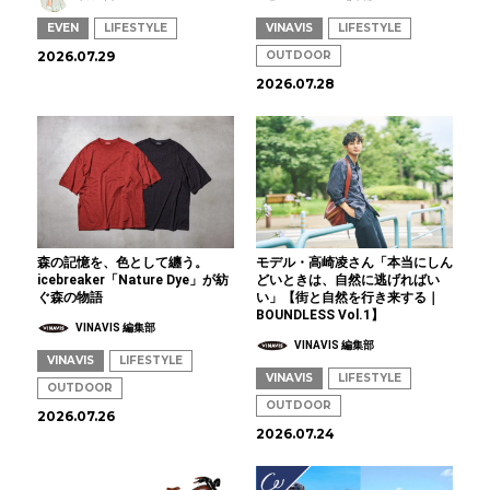
EVEN
LIFESTYLE
VINAVIS
LIFESTYLE
2026.07.29
OUTDOOR
2026.07.28
森の記憶を、色として纏う。
モデル・高崎凌さん「本当にしん
icebreaker「Nature Dye」が紡
どいときは、自然に逃げればい
ぐ森の物語
い」【街と自然を行き来する｜
BOUNDLESS Vol.1】
VINAVIS 編集部
VINAVIS 編集部
VINAVIS
LIFESTYLE
VINAVIS
LIFESTYLE
OUTDOOR
OUTDOOR
2026.07.26
2026.07.24