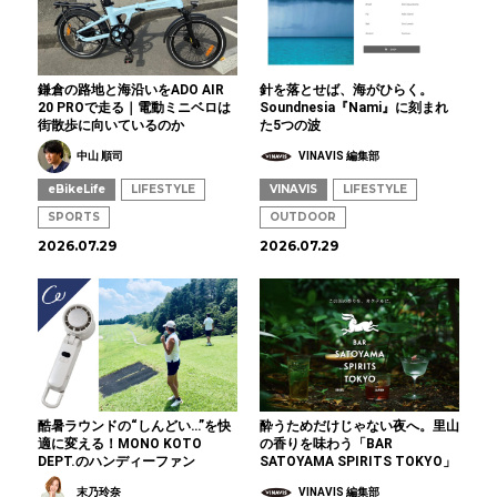
鎌倉の路地と海沿いをADO AIR
針を落とせば、海がひらく。
20 PROで走る｜電動ミニベロは
Soundnesia『Nami』に刻まれ
街散歩に向いているのか
た5つの波
中山 順司
VINAVIS 編集部
eBikeLife
LIFESTYLE
VINAVIS
LIFESTYLE
SPORTS
OUTDOOR
2026.07.29
2026.07.29
酷暑ラウンドの“しんどい…”を快
酔うためだけじゃない夜へ。里山
適に変える！MONO KOTO
の香りを味わう「BAR
DEPT.のハンディーファン
SATOYAMA SPIRITS TOKYO」
末乃玲奈
VINAVIS 編集部