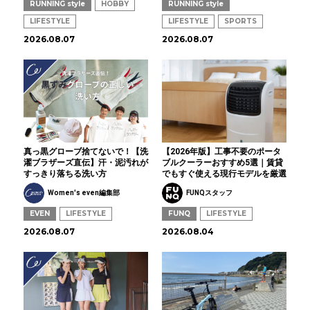
RUNNING style
HOBBY
RUNNING style
LIFESTYLE
LIFESTYLE
SPORTS
2026.08.07
2026.08.07
真っ黒グローブ捨てないで！【洗
【2026年版】工事不要のポータ
濯ブラザーズ直伝】汗・泥汚れが
ブルクーラーおすすめ5選｜賃貸
すっきり落ちる洗い方
でもすぐ使える現行モデルを厳選
Women's even編集部
FUNQスタッフ
EVEN
LIFESTYLE
FUNQ
LIFESTYLE
2026.08.07
2026.08.04